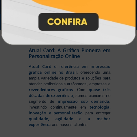
IMPRA INDUSTRIA GRAFICA LTDA | CNPJ: 28.045.354/0002-52
Atual Card © 2026. Todos os direitos reservados.
Atual Card: A Gráfica Pioneira em
Personalização Online
Atual Card é referência em impressão
gráfica online no Brasil
, oferecendo uma
ampla variedade de produtos e soluções para
atender profissionais autônomos, empresas e
revendedores gráficos
quase três
. Com
décadas de experiência
, somos pioneiros no
impressão sob demanda
segmento de
,
tecnologia,
investindo continuamente em
inovação e personalização
para entregar
qualidade, agilidade e a melhor
experiência
aos nossos clientes.