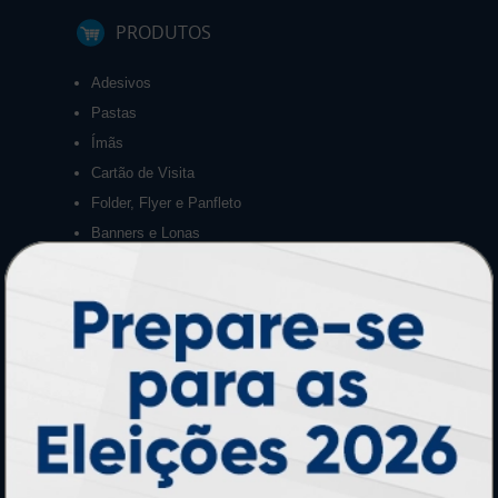
PRODUTOS
Adesivos
Pastas
Ímãs
Cartão de Visita
Folder, Flyer e Panfleto
Banners e Lonas
Calendários 2027
PAGUE COM