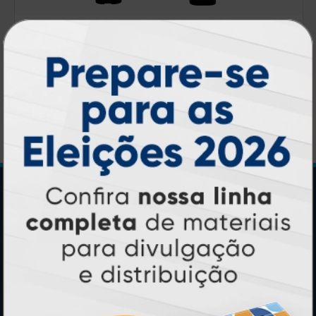
Wind Banner
A partir de:
R$ 208,00
1 un.
Central de Informações
GRÁFICA ATUAL CARD
Agente Oficial
Blog
Contato