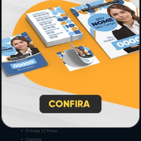
Formas de Pagamento
Lista de Balcões
Lista de Preços
Mapa do Site
Sobre Nós
Termos de Uso
Relatório de Transparência e Igualdade
Salarial
INSTRUÇÕES
Inicio
Como Comprar
Como exportar em PDF/X1-a
Entrega 12 Horas
Garantia