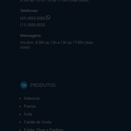
8:30h às 12h e 13h às 17:00h (dias úteis).
Telefones:
(41) 4063-6060
(11) 3090-0035
Mensagens:
Horário: 8:30h às 12h e 13h às 17:00h (dias
úteis).
PRODUTOS
Adesivos
Pastas
Ímãs
Cartão de Visita
Folder, Flyer e Panfleto