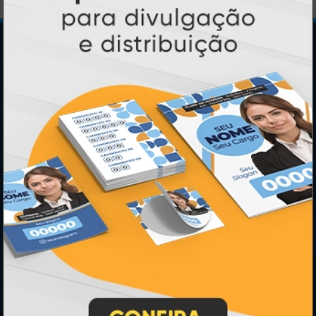
Central de Informações
GRÁFICA ATUAL CARD
Agente Oficial
Blog
Contato
Formas de Pagamento
Lista de Balcões
Lista de Preços
Mapa do Site
Sobre Nós
Termos de Uso
Relatório de Transparência e Igualdade
Salarial