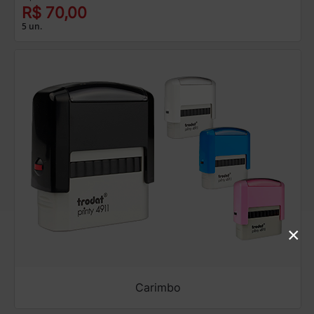
R$ 70,00
5 un.
×
Carimbo