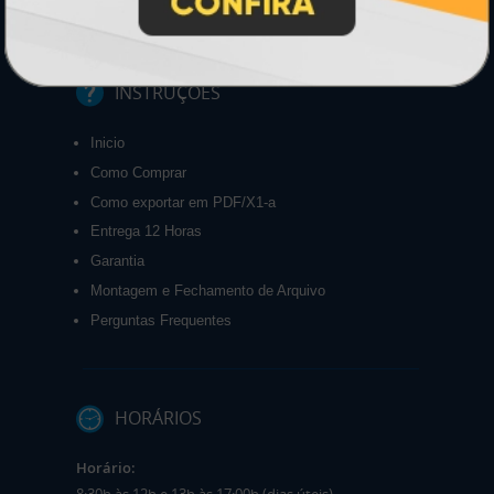
INSTRUÇÕES
Inicio
Como Comprar
Como exportar em PDF/X1-a
Entrega 12 Horas
Garantia
Montagem e Fechamento de Arquivo
Perguntas Frequentes
HORÁRIOS
Horário: