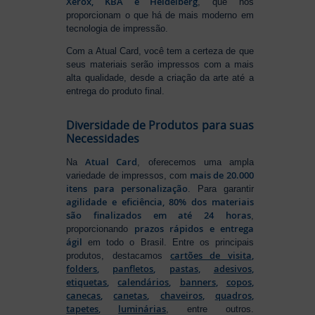
Xerox, KBA e Heidelberg
, que nos
proporcionam o que há de mais moderno em
tecnologia de impressão.
Com a Atual Card, você tem a certeza de que
seus materiais serão impressos com a mais
alta qualidade, desde a criação da arte até a
entrega do produto final.
Diversidade de Produtos para suas
Necessidades
Atual Card
Na
, oferecemos uma ampla
mais de 20.000
variedade de impressos, com
itens para personalização
. Para garantir
agilidade e eficiência, 80% dos materiais
são finalizados em até 24 horas
,
prazos rápidos e entrega
proporcionando
ágil
em todo o Brasil. Entre os principais
cartões de visita
,
produtos, destacamos
folders
,
panfletos
,
pastas
,
adesivos
,
etiquetas
,
calendários
,
banners
,
copos
,
canecas
,
canetas
,
chaveiros
,
quadros
,
tapetes
,
luminárias
, entre outros.