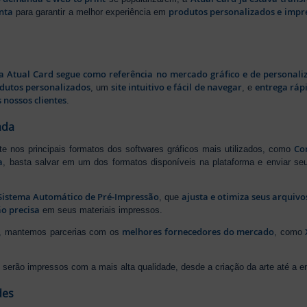
nta
produtos personalizados e impr
para garantir a melhor experiência em
a Atual Card segue como referência no mercado gráfico e de personali
odutos personalizados
site intuitivo e fácil de navegar
entrega rápi
, um
, e
 nossos clientes
.
ada
Cor
rte nos principais formatos dos softwares gráficos mais utilizados, como
a
, basta salvar em um dos formatos disponíveis na plataforma e enviar seu
Sistema Automático de Pré-Impressão
ajusta e otimiza seus arquiv
, que
o precisa
em seus materiais impressos.
melhores fornecedores do mercado
ão, mantemos parcerias com os
, como
serão impressos com a mais alta qualidade, desde a criação da arte até a ent
des