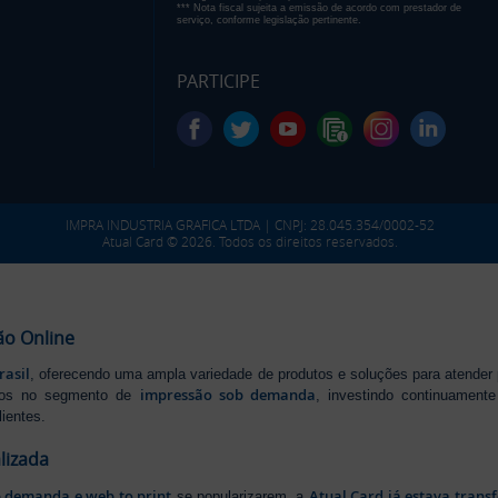
*** Nota fiscal sujeita a emissão de acordo com prestador de
serviço, conforme legislação pertinente.
PARTICIPE
IMPRA INDUSTRIA GRAFICA LTDA | CNPJ: 28.045.354/0002-52
Atual Card © 2026. Todos os direitos reservados.
ão Online
rasil
, oferecendo uma ampla variedade de produtos e soluções para atender
impressão sob demanda
iros no segmento de
, investindo continuamen
ientes.
lizada
b demanda e web to print
Atual Card já estava tran
se popularizarem, a