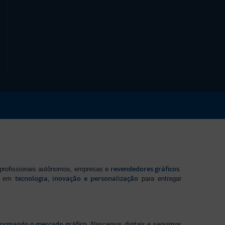
revendedores gráficos
 profissionais autônomos, empresas e
.
tecnologia, inovação e personalização
te em
para entregar
sformando o mercado gráfico
. Nascemos digitais e seguimos